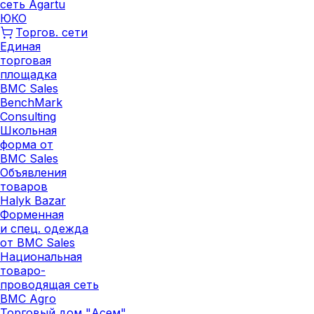
сеть Agartu
ЮКО
Торгов. сети
Единая
торговая
площадка
BMC Sales
BenchMark
Consulting
Школьная
форма от
BMC Sales
Объявления
товаров
Halyk Bazar
Форменная
и спец. одежда
от BMC Sales
Национальная
товаро-
проводящая сеть
BMC Agro
Торговый дом "Асем"