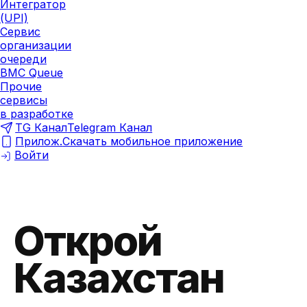
Интегратор
(UPI)
Сервис
организации
очереди
BMC Queue
Прочие
сервисы
в разработке
TG Канал
Telegram Канал
Прилож.
Скачать мобильное приложение
Войти
Открой
Казахстан