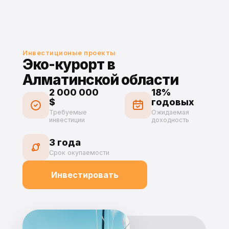
Инвестиционые проекты
Эко-курорт в
Алматинской области
2 000 000
18%
$
годовых
Требуемые
Ожидаемая
инвестиции
доходность
3 года
Срок окупаемости
Инвестировать