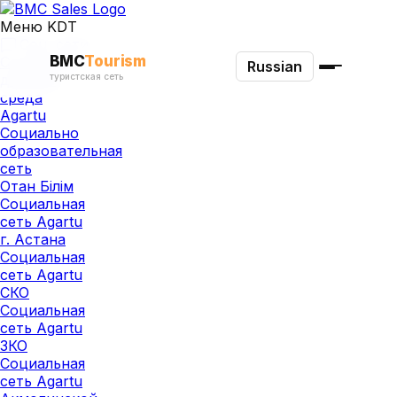
Меню KDT
Соц. сети
BMC
Tourism
Социально
Russian
туристская сеть
деловая
среда
Agartu
Социально
образовательная
сеть
Отан Бiлiм
Социальная
сеть Agartu
г. Астана
Социальная
сеть Agartu
СКО
Социальная
сеть Agartu
ЗКО
Социальная
сеть Agartu