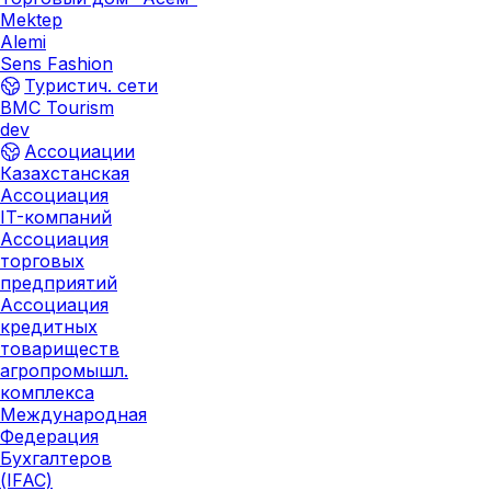
Mektep
Alemi
Sens Fashion
Туристич. сети
BMC Tourism
dev
Ассоциации
Казахстанская
Ассоциация
IT-компаний
Ассоциация
торговых
предприятий
Ассоциация
кредитных
товариществ
агропромышл.
комплекса
Международная
Федерация
Бухгалтеров
(IFAC)