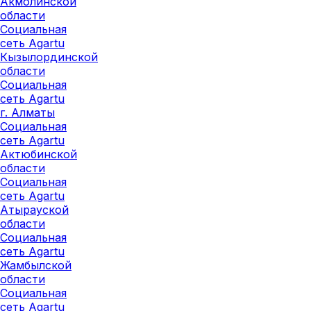
Акмолинской
области
Социальная
сеть Agartu
Кызылординской
области
Социальная
сеть Agartu
г. Алматы
Социальная
сеть Agartu
Актюбинской
области
Социальная
сеть Agartu
Атырауской
области
Социальная
сеть Agartu
Жамбылской
области
Социальная
сеть Agartu